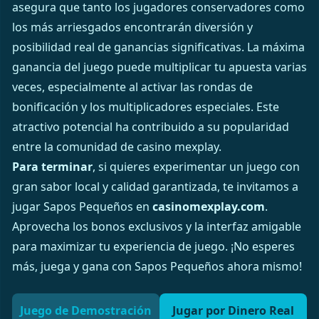
asegura que tanto los jugadores conservadores como
los más arriesgados encontrarán diversión y
posibilidad real de ganancias significativas. La máxima
ganancia del juego puede multiplicar tu apuesta varias
veces, especialmente al activar las rondas de
bonificación y los multiplicadores especiales. Este
atractivo potencial ha contribuido a su popularidad
entre la comunidad de casino mexplay.
Para terminar
, si quieres experimentar un juego con
gran sabor local y calidad garantizada, te invitamos a
jugar Sapos Pequeños en
casinomexplay.com
.
Aprovecha los bonos exclusivos y la interfaz amigable
para maximizar tu experiencia de juego. ¡No esperes
más, juega y gana con Sapos Pequeños ahora mismo!
Juego de Demostración
Jugar por Dinero Real