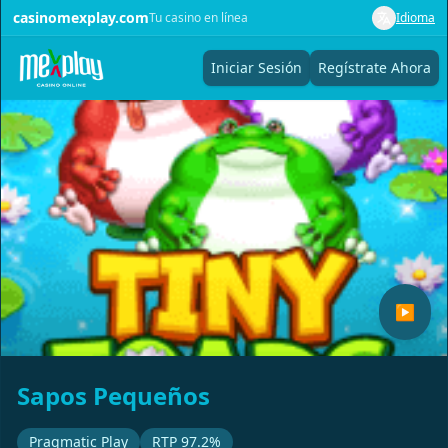
casinomexplay.com
Tu casino en línea
Idioma
Iniciar Sesión
Regístrate Ahora
▶
Sapos Pequeños
Pragmatic Play
RTP 97.2%