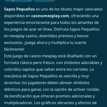
Sapos Pequeños
es uno de los títulos mejor valorados
disponibles en
casinomexplay.com
, ofreciendo una
experiencia emocionante para todos los amantes de
los juegos de azar en línea. Disfruta Sapos Pequeños
en mexplay casino, divertidos premios y bonos
exclusivos. ¡Juega ahora y multiplica tu suerte
fácilmente!
Este juego de casino mexplay está diseñado con un
formato clásico pero fresco, con símbolos adorables y
coloridos sapitos que saltan entre los carretes. La
mecánica de Sapos Pequeños es sencilla y muy
atractiva: los jugadores deben alinear símbolos
idénticos para ganar, con la opción de activar rondas
de bonificación que ofrecen premios adicionales y
multiplicadores. Los gráficos vibrantes y efectos de