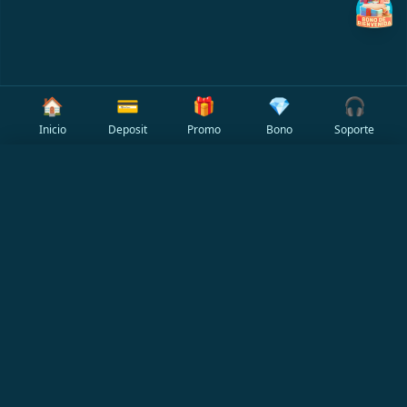
🏠
💳
🎁
💎
🎧
Inicio
Deposit
Promo
Bono
Soporte
✕
Select Language
🇲🇽
✓
Mexico
Sapos Pequeños en
⚙️
casinomexplay.com – ¡Juega y
Gana!
RTP
Volatility