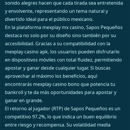
sonido alegres hacen que cada tirada sea entretenida
y envolvente, representando un tema natural y
divertido ideal para el público mexicano.
En la plataforma mexplay mx casino, Sapos Pequeños
destaca no solo por su diseño sino también por su
accesibilidad. Gracias a su compatibilidad con la
mexplay casino apk, los usuarios pueden disfrutarlo
en dispositivos móviles con total fluidez, permitiendo
apostar y ganar desde cualquier lugar. Si buscas
aprovechar al máximo los beneficios, aquí
encontrarás mexplay casino bono que potencia tu
bankroll y te da más oportunidades para apostar y
ganar en grande.
El retorno al jugador (RTP) de Sapos Pequeños es un
competitivo 97.2%, lo que indica un buen equilibrio
entre riesgo y recompensa. Su volatilidad media