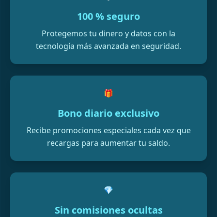
100 % seguro
Protegemos tu dinero y datos con la
tecnología más avanzada en seguridad.
🎁
Bono diario exclusivo
Recibe promociones especiales cada vez que
recargas para aumentar tu saldo.
💎
Sin comisiones ocultas