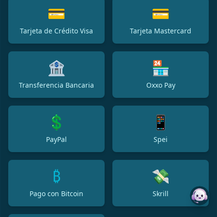
💳
💳
Tarjeta de Crédito Visa
Tarjeta Mastercard
🏦
🏪
Transferencia Bancaria
Oxxo Pay
💲
📱
PayPal
Spei
₿
💸
Pago con Bitcoin
Skrill