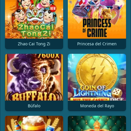
Zhao Cai Tong Zi
Princesa del Crimen
Búfalo
Moneda del Rayo