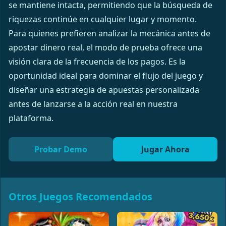
se mantiene intacta, permitiendo que la búsqueda de
riquezas continúe en cualquier lugar y momento.
Para quienes prefieren analizar la mecánica antes de
apostar dinero real, el modo de prueba ofrece una
visión clara de la frecuencia de los pagos. Es la
oportunidad ideal para dominar el flujo del juego y
diseñar una estrategia de apuestas personalizada
antes de lanzarse a la acción real en nuestra
plataforma.
Probar Demo
Jugar Ahora
Otros Juegos Recomendados