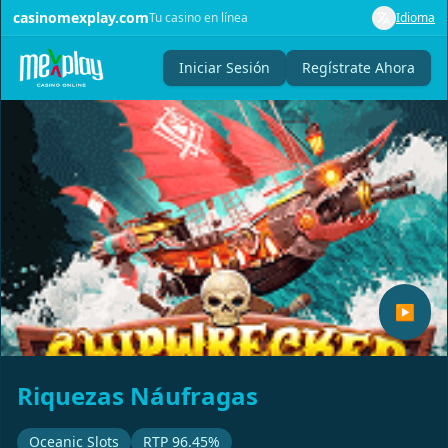
casinomexplay.com
Tu casino en línea
Idioma
Iniciar Sesión
Regístrate Ahora
▶
Riquezas Náufragas
Oceanic Slots
RTP 96.45%