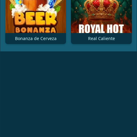
Bonanza de Cerveza
Real Caliente