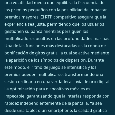
una volatilidad media que equilibra la frecuencia de
los premios pequeños con la posibilidad de impactar
premios mayores. El RTP competitivo asegura que la
experiencia sea justa, permitiendo que los usuarios
gestionen su banca mientras persiguen los
multiplicadores ocultos en las profundidades marinas.
Una de las funciones más destacadas es la ronda de
bonificación de giros gratis, la cual se activa mediante
la aparición de los símbolos de dispersión. Durante
este modo, el ritmo de juego se intensifica y los
premios pueden multiplicarse, transformando una
sesión ordinaria en una verdadera lluvia de oro digital.
La optimización para dispositivos móviles es
impecable, garantizando que la interfaz responda con
rapidez independientemente de la pantalla. Ya sea
desde una tablet o un smartphone, la calidad gráfica